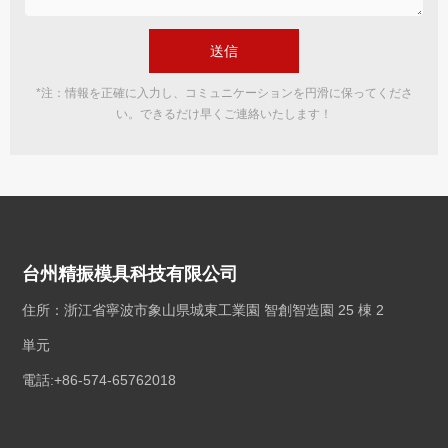
送信
*注：情報を正確に入力し、コミュニケーションを円滑に保ってくださ
い。できるだけ早くご連絡いたします！
台州精振模具科技有限公司
住所：浙江省寧波市象山県城東工業園 智創智造園 25 棟 2
単元
電話
:+86-574-65762018